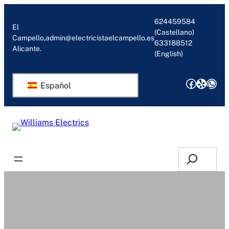
Saltar
al
624459584
El
(Castellano)
contenido
Campello,
admin@electricistaelcampello.es
633188512
Alicante.
(English)
Facebo
Yelp
Wha
Español
Solicitar Presupuesto/Llamada
Search