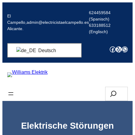
Zum
Inhalt
624459584
El
(Spanisch)
springen
Campello,
admin@electricistaelcampello.es
633188512
Alicante.
(Englisch)
Facebo
Yelp
Wha
Deutsch
Angebot anfordern/Anruf
Suche
Elektrische Störungen