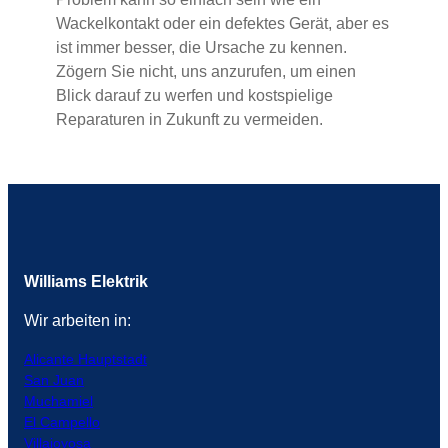
Wackelkontakt oder ein defektes Gerät, aber es
ist immer besser, die Ursache zu kennen.
Zögern Sie nicht, uns anzurufen, um einen
Blick darauf zu werfen und kostspielige
Reparaturen in Zukunft zu vermeiden.
Williams Elektrik
Wir arbeiten in:
Alicante Hauptstadt
San Juan
Muchamiel
El Campello
Villajoyosa