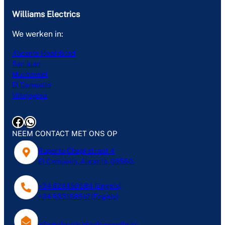
Williams Electrics
We werken in:
Alicante Hoofdstad
San Juan
Muchamiel
El Campello
Villajoyosa
Facebook
WhatsApp
NEEM CONTACT MET ONS OP
Ruperto Chapí-straat 4
El Campello, Alicante, 03560.
+34 624459584 (Engels)
+34 633188512 (Engels)
info@electricistaelcampello.es