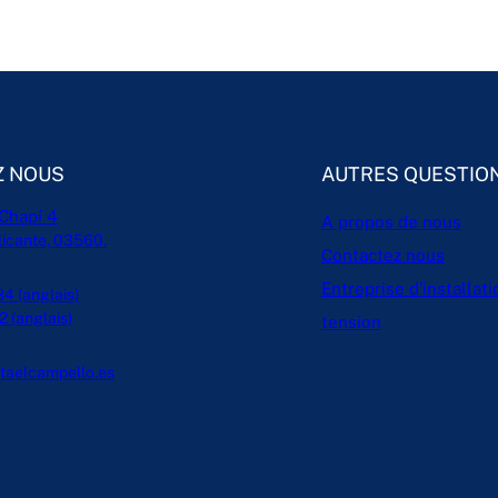
Z NOUS
AUTRES QUESTIO
Chapí 4
A propos de nous
licante, 03560.
Contactez nous
Entreprise d'installat
 (anglais)
 (anglais)
tension
staelcampello.es