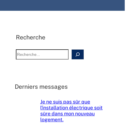
Recherche
R
e
c
h
e
Derniers messages
r
c
h
Je ne suis pas sûr que
e
l'installation électrique soit
sûre dans mon nouveau
logement.