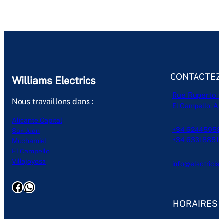
CONTACTE
Williams Electrics
Rue Ruperto 
Nous travaillons dans :
El Campello, A
Alicante Capital
+34 624459584
San Juan
+34 633188512
Muchamiel
El Campello
Villajoyosa
info@electrici
Facebook
WhatsApp
HORAIRES