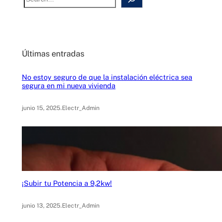
e
a
r
c
Últimas entradas
h
No estoy seguro de que la instalación eléctrica sea
segura en mi nueva vivienda
junio 15, 2025
.
Electr_Admin
¡Subir tu Potencia a 9,2kw!
junio 13, 2025
.
Electr_Admin