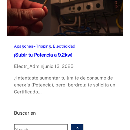
Apagones – Tripping
, 
Electricidad
¡Subir tu Potencia a 9,2kw!
Electr_Admin
junio 13, 2025
¿Intentaste aumentar tu límite de consumo de
energía (Potencia), pero Iberdrola te solicita un
Certificado…
Buscar en
S