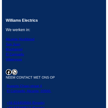
Williams Electrics
We werken in:
Alicante Hoofdstad
San Juan
Muchamiel
El Campello
Villajoyosa
Facebook
WhatsApp
NEEM CONTACT MET ONS OP
Ruperto Chapí-straat 4
El Campello, Alicante, 03560.
+34 624459584 (Engels)
+34 633188512 (Engels)