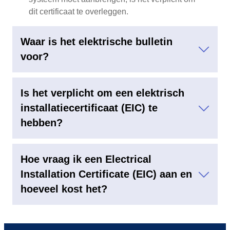
dit certificaat te overleggen.
Waar is het elektrische bulletin
voor?
het contracteren van een nieuwe elektriciteitsvoorziening
Is het verplicht om een elektrisch
installatiecertificaat (EIC) te
hebben?
een elektriciteitscontract afsluiten
Hoe vraag ik een Electrical
Installation Certificate (EIC) aan en
hoeveel kost het?
Neem contact op met een erkende elektricien
Inspectie en voorbereiding van het certificaat