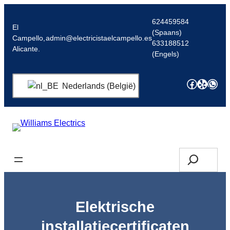
Spring
naar
624459584
El
(Spaans)
de
Campello,
admin@electricistaelcampello.es
633188512
inhoud
Alicante.
(Engels)
Facebo
Yelp
Wha
Nederlands (België)
Offerte aanvragen/opbellen
Zoek
op
Elektrische
installatiecertificaten