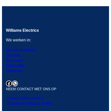
Williams Electrics
We werken in:
Alicante Hoofdstad
San Juan
Muchamiel
El Campello
Villajoyosa
Facebook
WhatsApp
NEEM CONTACT MET ONS OP
Ruperto Chapí-straat 4
El Campello, Alicante, 03560.