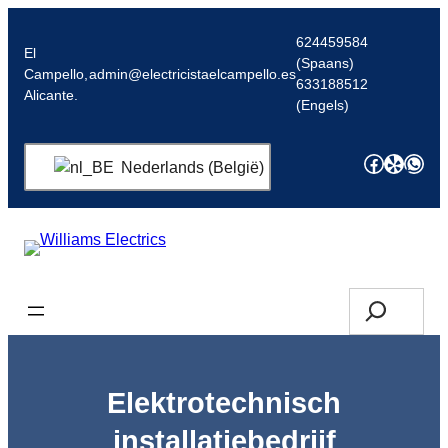
Spring
naar
624459584
El
(Spaans)
de
Campello,
admin@electricistaelcampello.es
633188512
inhoud
Alicante.
(Engels)
Facebo
Yelp
Wha
Nederlands (België)
Offerte aanvragen/opbellen
Zoek
op
Elektrotechnisch
installatiebedrijf