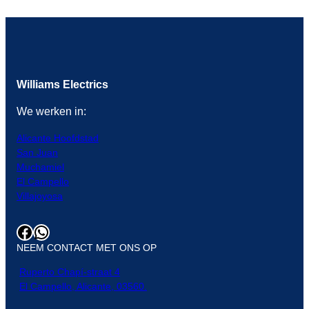
Williams Electrics
We werken in:
Alicante Hoofdstad
San Juan
Muchamiel
El Campello
Villajoyosa
Facebook
WhatsApp
NEEM CONTACT MET ONS OP
Ruperto Chapí-straat 4
El Campello, Alicante, 03560.