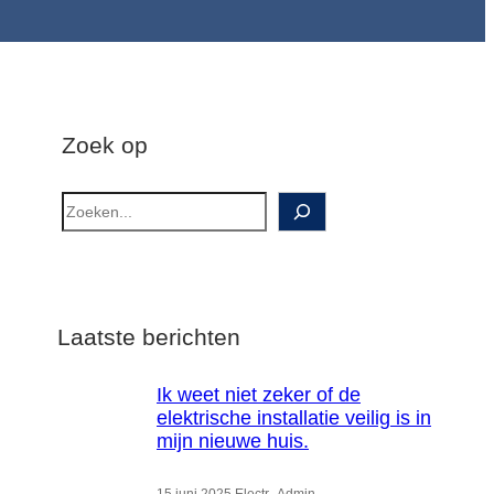
Zoek op
Z
o
e
k
o
Laatste berichten
p
Ik weet niet zeker of de
elektrische installatie veilig is in
mijn nieuwe huis.