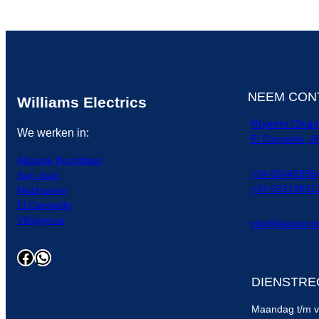
NEEM CON
Williams Electrics
Ruperto Chapí-
We werken in:
El Campello, Al
Alicante Hoofdstad
+34 624459584
San Juan
+34 633188512
Muchamiel
El Campello
Villajoyosa
info@electricis
Facebook
WhatsApp
DIENSTRE
Maandag t/m vr