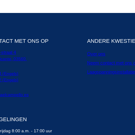
TACT MET ONS OP
ANDERE KWESTI
straat 4
Over ons
icante, 03560.
Neem contact met ons 
Laagspanningsinstallatie
 (Engels)
 (Engels)
taelcampello.es
GELINGEN
ijdag 8:00 a.m. - 17:00 uur