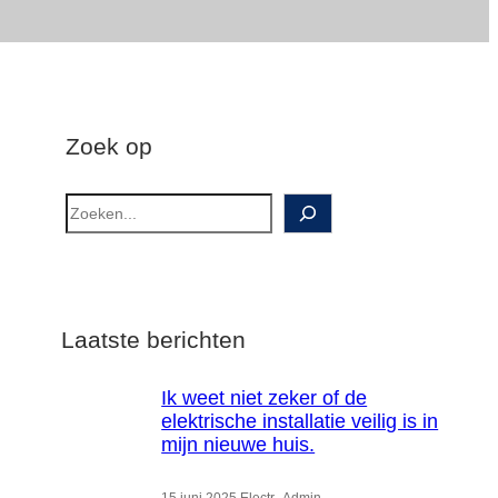
Zoek op
Z
o
e
k
o
Laatste berichten
p
Ik weet niet zeker of de
elektrische installatie veilig is in
mijn nieuwe huis.