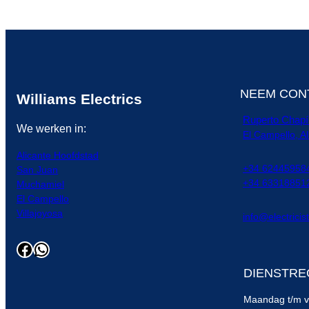
NEEM CON
Williams Electrics
Ruperto Chapí-
We werken in:
El Campello, Al
Alicante Hoofdstad
+34 624459584
San Juan
+34 633188512
Muchamiel
El Campello
Villajoyosa
info@electricis
Facebook
WhatsApp
DIENSTRE
Maandag t/m vr