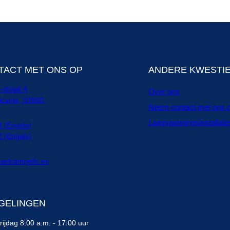
TACT MET ONS OP
ANDERE KWESTI
straat 4
Over ons
icante, 03560.
Neem contact met ons 
Laagspanningsinstallatie
 (Engels)
 (Engels)
taelcampello.es
GELINGEN
ijdag 8:00 a.m. - 17:00 uur