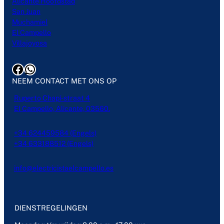
Alicante Hoofdstad
San Juan
Muchamiel
El Campello
Villajoyosa
Facebook
WhatsApp
NEEM CONTACT MET ONS OP
Ruperto Chapí-straat 4
El Campello, Alicante, 03560.
+34 624459584 (Engels)
+34 633188512 (Engels)
info@electricistaelcampello.es
DIENSTREGELINGEN